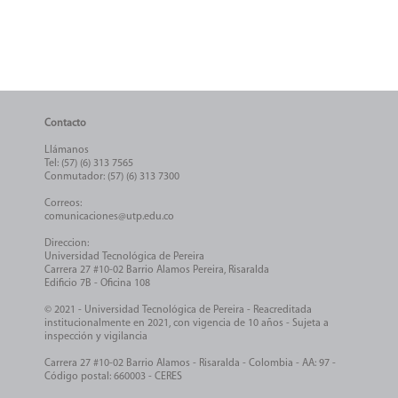
Contacto
Llámanos
Tel: (57) (6) 313 7565
Conmutador: (57) (6) 313 7300
Correos:
comunicaciones@utp.edu.co
Direccion:
Universidad Tecnológica de Pereira
Carrera 27 #10-02 Barrio Alamos Pereira, Risaralda
Edificio 7B - Oficina 108
© 2021 - Universidad Tecnológica de Pereira - Reacreditada
institucionalmente en 2021, con vigencia de 10 años - Sujeta a
inspección y vigilancia
Carrera 27 #10-02 Barrio Alamos - Risaralda - Colombia - AA: 97 -
Código postal: 660003 - CERES